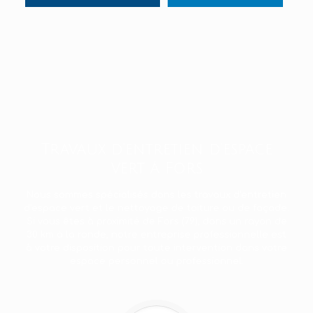
Travaux d’entretien d’espace
vert à Fors
Nous sommes spécialisés dans les travaux d’entretien
d’espace vert et le nettoyage de toiture ou de façade.
Si vous êtes à proximité de Fors (79), dans un rayon de
30 km à la ronde, notre entreprise professionnelle est
à votre disposition pour toute intervention dans votre
espace personnel ou professionnel.